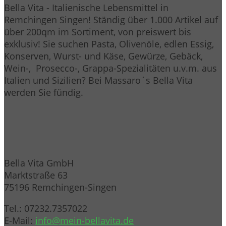
Bella Vita - Italienische Lebensmittel in
Remchingen Singen! Ständig über 1.000 Artikel auf
über 200qm im Sortiment, von preiswert bis
exklusiv! Sie suchen Pasta, Olivenöle, edlen Essig,
Konserven, Wurst- und Käse, Gewürze, Gebäck,
Wein-, Prosecco-, Grappa-Spezialitäten u.v.m. aus
Italien und Sizilien? Bei Massaro´s Bella Vita
werden Sie fündig.
Bella Vita GmbH
Marktstraße 63
75196 Remchingen-Singen
Tel.: 07232.7357022
E-Mail:
info@mein-bellavita.de