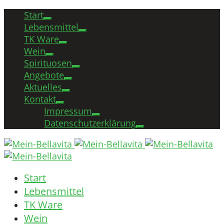
Start
Lebensmittel
TK Ware
Wein
Spirituosen
Angebote
Aktuelles
Kontakt
Impressum
Datenschutzerklärung
Start
Lebensmittel
TK Ware
Wein