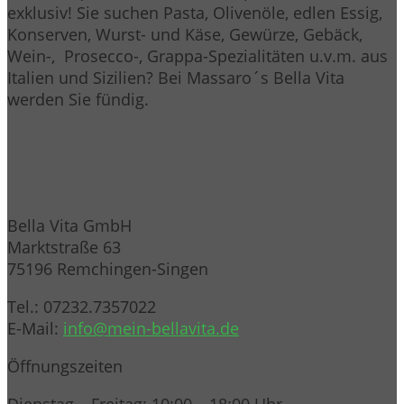
exklusiv! Sie suchen Pasta, Olivenöle, edlen Essig,
Konserven, Wurst- und Käse, Gewürze, Gebäck,
Wein-, Prosecco-, Grappa-Spezialitäten u.v.m. aus
Italien und Sizilien? Bei Massaro´s Bella Vita
werden Sie fündig.
Bella Vita GmbH
Marktstraße 63
75196 Remchingen-Singen
Tel.: 07232.7357022
E-Mail:
info@mein-bellavita.de
Öffnungszeiten