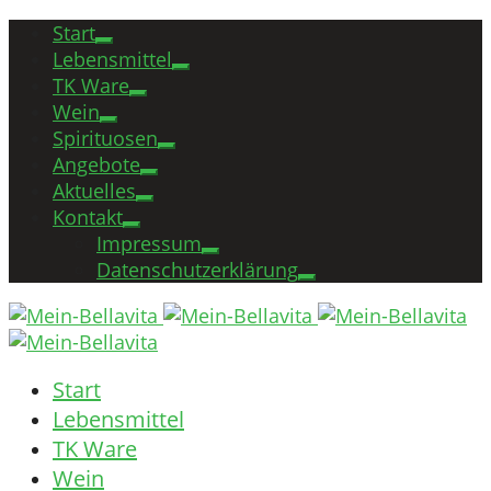
Start
Lebensmittel
TK Ware
Wein
Spirituosen
Angebote
Aktuelles
Kontakt
Impressum
Datenschutzerklärung
Start
Lebensmittel
TK Ware
Wein